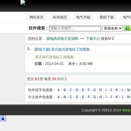
网站首页
标准规范
电气书籍
图纸下载
电气
软件搜索：
您的位置：
国电西高电力资源网-
>>
下载中心
搜索M-Z
1.
[
图纸下载
]
美式箱式变电站工程图集
美式箱式变电站工程图集
日期：
2014-04-01
大小：
8.60 MB
页次:
1
/1页 每页:
20
共计:
1
软件按字母搜索：
A
-
B
-
C
-
D
-
E
-
F
-
G
-
H
-
I
-
J
-
K
-
L
-
M
中文按声母搜索：
A
-
B
-
C
-
D
-
E
-
F
-
G
-
H
-
I
-
J
-
K
-
L
-
M
Copyright © 20013-2014
Www.