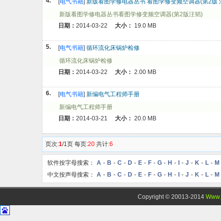
4.
[
电气书籍
]
新版看图学修电器丛书 看图学修变频空调器(第2版 
新版看图学修电器丛书看图学修变频空调器(第2版汪韬)
日期：
2014-03-22
大小：
19.0 MB
5.
[
电气书籍
]
循环流化床锅炉检修
循环流化床锅炉检修
日期：
2014-03-22
大小：
2.00 MB
6.
[
电气书籍
]
新编电气工程师手册
新编电气工程师手册
日期：
2014-03-21
大小：
20.0 MB
页次:
1
/1页 每页:
20
共计:
6
软件按字母搜索：
A
-
B
-
C
-
D
-
E
-
F
-
G
-
H
-
I
-
J
-
K
-
L
-
M
中文按声母搜索：
A
-
B
-
C
-
D
-
E
-
F
-
G
-
H
-
I
-
J
-
K
-
L
-
M
Copyright © 20013-2014
Www.