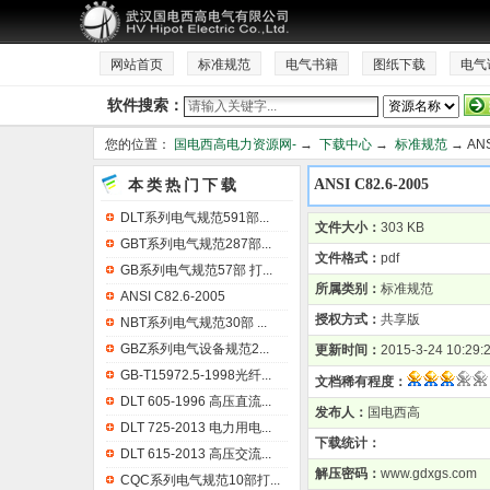
网站首页
标准规范
电气书籍
图纸下载
电气
软件搜索：
您的位置：
国电西高电力资源网-
→
下载中心
→
标准规范
→ ANS
本类热门下载
ANSI C82.6-2005
DLT系列电气规范591部...
文件大小：
303 KB
GBT系列电气规范287部...
文件格式：
pdf
GB系列电气规范57部 打...
所属类别：
标准规范
ANSI C82.6-2005
授权方式：
共享版
NBT系列电气规范30部 ...
GBZ系列电气设备规范2...
更新时间：
2015-3-24 10:29:
GB-T15972.5-1998光纤...
文档稀有程度：
DLT 605-1996 高压直流...
发布人：
国电西高
DLT 725-2013 电力用电...
下载统计：
DLT 615-2013 高压交流...
解压密码：
www.gdxgs.com
CQC系列电气规范10部打...