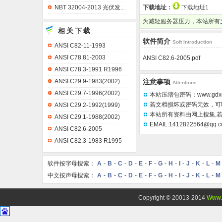
NBT 32004-2013 光伏发...
下载地址：
下载地址1
为减轻服务器压力，本站所有
相关下载
软件简介
Soft Introduction
ANSI C82-11-1993
ANSI C78.81-2003
ANSI C82.6-2005.pdf
ANSI C78.3-1991 R1996
ANSI C29.9-1983(2002)
注意事项
Attentions
ANSI C29.7-1996(2002)
本站压缩包密码：www.gdxg
若文档损坏或密码无效，可
ANSI C29.2-1992(1999)
本站所有资料由网上搜集,若
ANSI C29.1-1988(2002)
EMAIL:1412822564@qq.
ANSI C82.6-2005
ANSI C82.3-1983 R1995
软件按字母搜索：
A
-
B
-
C
-
D
-
E
-
F
-
G
-
H
-
I
-
J
-
K
-
L
-
M
中文按声母搜索：
A
-
B
-
C
-
D
-
E
-
F
-
G
-
H
-
I
-
J
-
K
-
L
-
M
Copyright © 20013-2014
Www.